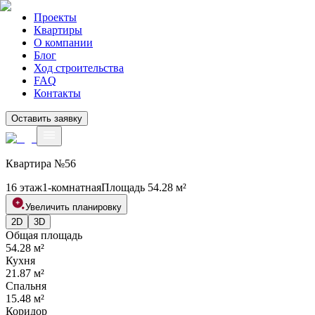
Проекты
Квартиры
О компании
Блог
Ход строительства
FAQ
Контакты
Оставить заявку
Квартира №
56
16 этаж
1
-комнатная
Площадь
54.28
м²
Увеличить планировку
2D
3D
Общая площадь
54.28
м²
Кухня
21.87
м²
Спальня
15.48
м²
Коридор