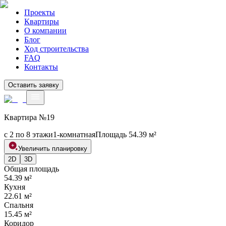
Проекты
Квартиры
О компании
Блог
Ход строительства
FAQ
Контакты
Оставить заявку
Квартира №
19
с 2 по 8 этажи
1
-комнатная
Площадь
54.39
м²
Увеличить планировку
2D
3D
Общая площадь
54.39
м²
Кухня
22.61
м²
Спальня
15.45
м²
Коридор