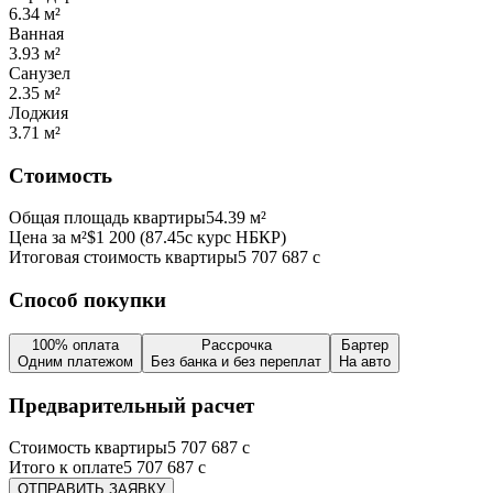
6.34
м²
Ванная
3.93
м²
Санузел
2.35
м²
Лоджия
3.71
м²
Стоимость
Общая площадь квартиры
54.39
м²
Цена за м²
$
1 200
(
87.45
с курс НБКР)
Итоговая стоимость квартиры
5 707 687
с
Способ покупки
100% оплата
Рассрочка
Бартер
Одним платежом
Без банка и без переплат
На авто
Предварительный расчет
Стоимость квартиры
5 707 687
с
Итого к оплате
5 707 687
с
ОТПРАВИТЬ ЗАЯВКУ