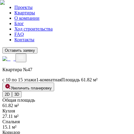
Проекты
Квартиры
О компании
Блог
Ход строительства
FAQ
Контакты
Оставить заявку
Квартира №
47
с 10 по 15 этажи
1
-комнатная
Площадь
61.82
м²
Увеличить планировку
2D
3D
Общая площадь
61.82
м²
Кухня
27.11
м²
Спальня
15.1
м²
Коридор