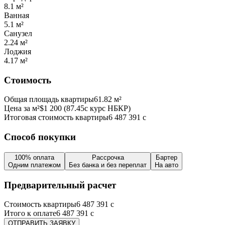
8.1
м²
Ванная
5.1
м²
Санузел
2.24
м²
Лоджия
4.17
м²
Стоимость
Общая площадь квартиры
61.82
м²
Цена за м²
$
1 200
(
87.45
с курс НБКР)
Итоговая стоимость квартиры
6 487 391
с
Способ покупки
100% оплата
Рассрочка
Бартер
Одним платежом
Без банка и без переплат
На авто
Предварительный расчет
Стоимость квартиры
6 487 391
с
Итого к оплате
6 487 391
с
ОТПРАВИТЬ ЗАЯВКУ