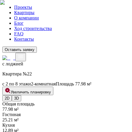
Проекты
Квартиры
О компании
Блог
Ход строительства
FAQ
Контакты
Оставить заявку
с лоджией
Квартира №
22
с 2 по 8 этажи
2
-комнатная
Площадь
77.98
м²
Увеличить планировку
2D
3D
Общая площадь
77.98
м²
Гостиная
25.21
м²
Кухня
12.89
м²