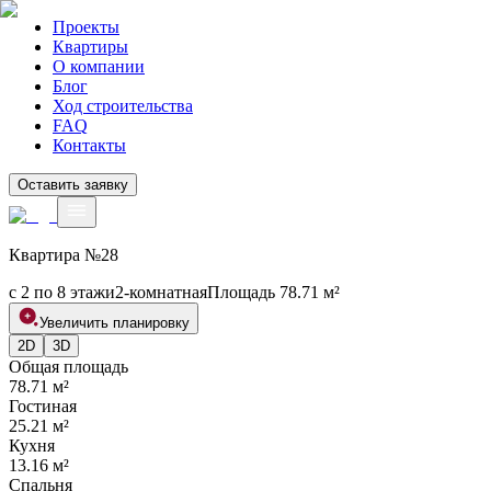
Проекты
Квартиры
О компании
Блог
Ход строительства
FAQ
Контакты
Оставить заявку
Квартира №
28
с 2 по 8 этажи
2
-комнатная
Площадь
78.71
м²
Увеличить планировку
2D
3D
Общая площадь
78.71
м²
Гостиная
25.21
м²
Кухня
13.16
м²
Спальня